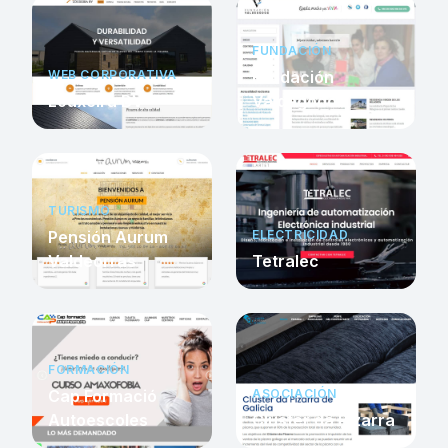
FUNDACIÓN
WEB CORPORATIVA
Fundación
Louxeira BV
Valdegodos
TURISMO
Pensión Aurum
ELECTRICIDAD
Valdeorras
Tetralec
FORMACIÓN
Cap Formació
ASOCIACIÓN
Autoescoles
Cluster da Pizarra