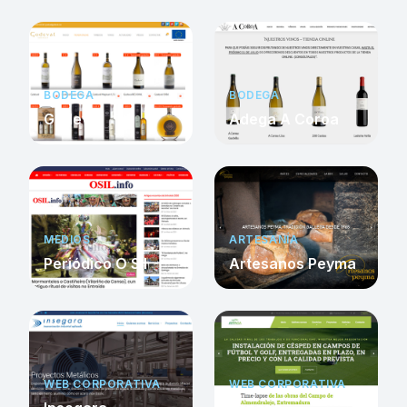
BODEGA
BODEGA
Godeval
Adega A Coroa
MEDIOS
ARTESANÍA
Periódico O Sil
Artesanos Peyma
WEB CORPORATIVA
WEB CORPORATIVA