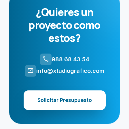
¿Quieres un
proyecto como
estos?
call
988 68 43 54
mail
info@xtudiografico.com
Solicitar Presupuesto