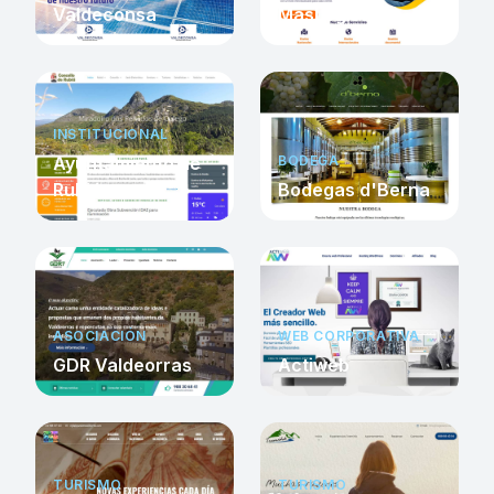
Valdeconsa
MasLogística
INSTITUCIONAL
Ayuntamiento de
BODEGA
Rubiá
Bodegas d'Berna
ASOCIACIÓN
WEB CORPORATIVA
GDR Valdeorras
Actiweb
TURISMO
TURISMO