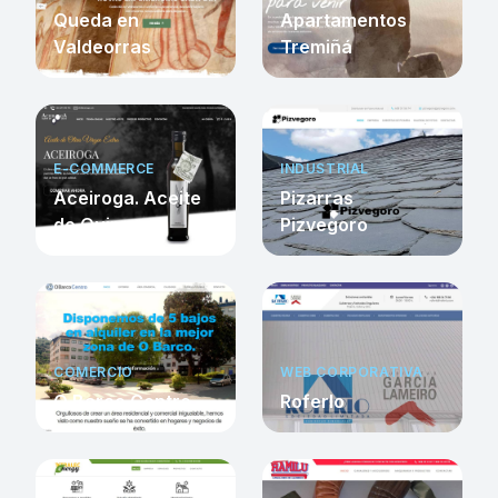
Queda en
Apartamentos
Valdeorras
Tremiñá
E-COMMERCE
INDUSTRIAL
Aceiroga. Aceite
Pizarras
de Quiroga
Pizvegoro
COMERCIO
WEB CORPORATIVA
O Barco Centro
Roferlo