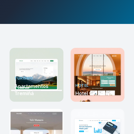
TURISMO
Apartamentos
HOTEL
Tremiñá
Hotel Cid Mérida