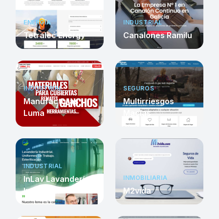
ENERGÍA
INDUSTRIAL
Tetralec Energy
Canalones Ramilu
INDUSTRIAL
SEGUROS
Manufacturas
Multirriesgos
Luma
Macías
INDUSTRIAL
InLav Lavandería
INMOBILIARIA
Industrial
M2vida