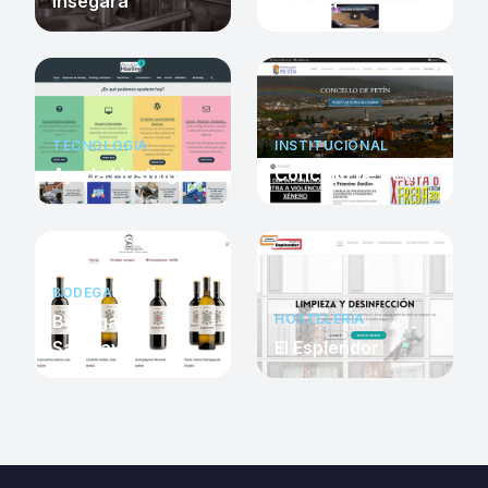
Insegara
Arpasa
TECNOLOGÍA
INSTITUCIONAL
Ayuda Hosting
Concello de Petín
BODEGA
Bodegas
HOSTELERÍA
Sampayolo
El Esplendor