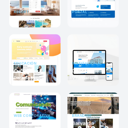
RESORT
PORTAL
Salado Resort
Contable.info
EDUCACIÓN
INSTITUCIONAL
Cursos Para
Concello de
Parados
Vilamartín
WEB CORPORATIVA
BRANDING
Comunicando
Barvantia