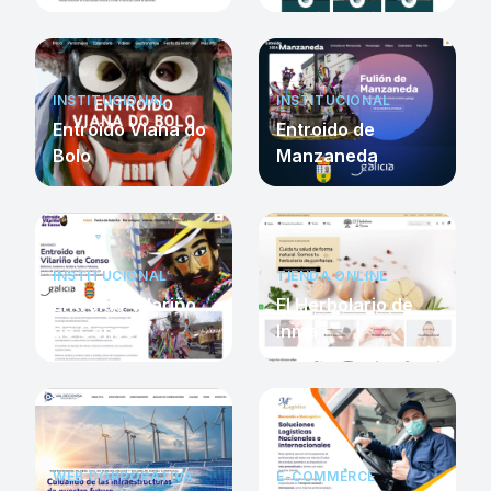
INSTITUCIONAL
INSTITUCIONAL
Entroido Viana do
Entroido de
Bolo
Manzaneda
INSTITUCIONAL
TIENDA ONLINE
Entroido Vilariño
El Herbolario de
de Conso
Inma
WEB CORPORATIVA
E-COMMERCE