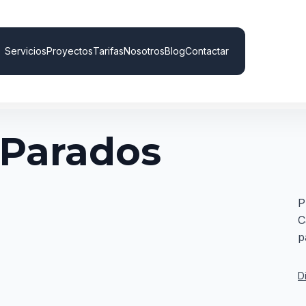
Servicios
Proyectos
Tarifas
Nosotros
Blog
Contactar
 Parados
P
C
p
D