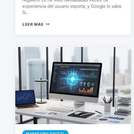
experiencia del usuario importa, y Google lo sabe.
Si…
OPTIMIZA
LEER MÁS
IMÁGENES
EN
WORDPRESS
PARA
MEJORAR
EL
SEO
MARKETING DIGITAL