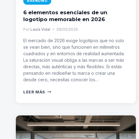
BRANDING
6 elementos esenciales de un
logotipo memorable en 2026
Por
Laura Vidal
08/05/2026
El mercado de 2026 exige logotipos que no solo
se vean bien, sino que funcionen en milímetros
cuadrados y en entornos de realidad aumentada.
La saturación visual obliga a las marcas a ser más
directas, más auténticas y más flexibles. Si estás
pensando en rediseñar tu marca o crear una
desde cero, necesitas conocer los…
6
LEER MÁS
ELEMENTOS
ESENCIALES
DE
UN
LOGOTIPO
MEMORABLE
EN