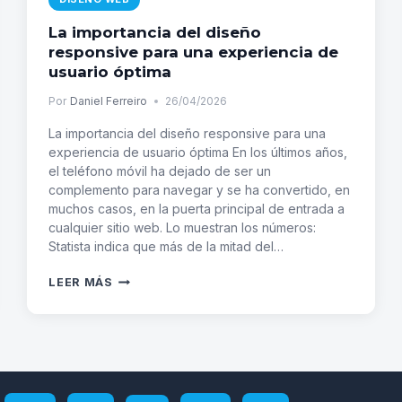
La importancia del diseño
responsive para una experiencia de
usuario óptima
Por
Daniel Ferreiro
26/04/2026
La importancia del diseño responsive para una
experiencia de usuario óptima En los últimos años,
el teléfono móvil ha dejado de ser un
complemento para navegar y se ha convertido, en
muchos casos, en la puerta principal de entrada a
cualquier sitio web. Lo muestran los números:
Statista indica que más de la mitad del…
LA
LEER MÁS
IMPORTANCIA
DEL
DISEÑO
RESPONSIVE
PARA
UNA