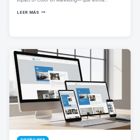
COLORES
LEER MÁS
EN
DISEÑO
WEB:
PSICOLOGÍA
DEL
COLOR
PARA
CONVERTIR
MÁS
DISEÑO WEB