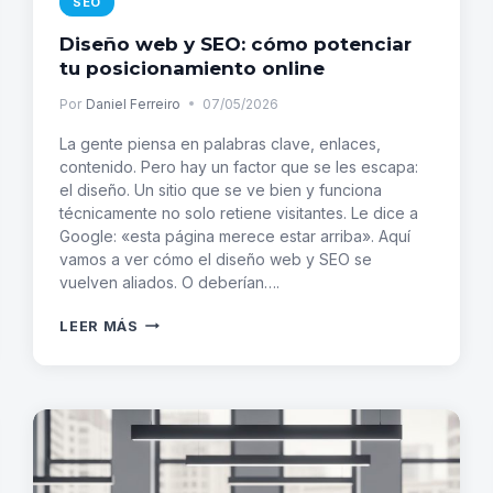
SEO
Diseño web y SEO: cómo potenciar
tu posicionamiento online
Por
Daniel Ferreiro
07/05/2026
La gente piensa en palabras clave, enlaces,
contenido. Pero hay un factor que se les escapa:
el diseño. Un sitio que se ve bien y funciona
técnicamente no solo retiene visitantes. Le dice a
Google: «esta página merece estar arriba». Aquí
vamos a ver cómo el diseño web y SEO se
vuelven aliados. O deberían….
DISEÑO
LEER MÁS
WEB
Y
SEO:
CÓMO
POTENCIAR
TU
POSICIONAMIENTO