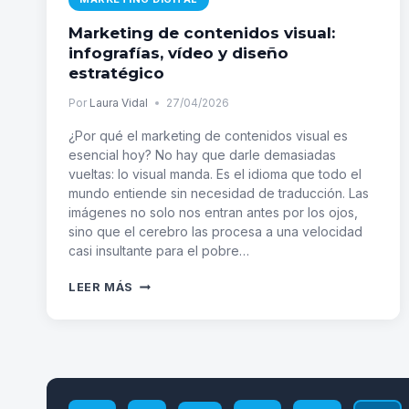
Marketing de contenidos visual:
infografías, vídeo y diseño
estratégico
Por
Laura Vidal
27/04/2026
¿Por qué el marketing de contenidos visual es
esencial hoy? No hay que darle demasiadas
vueltas: lo visual manda. Es el idioma que todo el
mundo entiende sin necesidad de traducción. Las
imágenes no solo nos entran antes por los ojos,
sino que el cerebro las procesa a una velocidad
casi insultante para el pobre…
MARKETING
LEER MÁS
DE
CONTENIDOS
VISUAL:
INFOGRAFÍAS,
Navegación
VÍDEO
Y