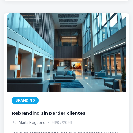
VS
STOCK:
CUÁL
ELEGIR
BRANDING
Rebranding sin perder clientes
Por
Marta Regueiro
26/07/2026