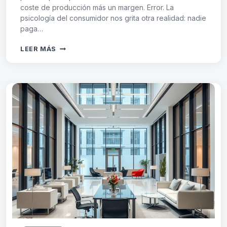
coste de producción más un margen. Error. La
psicología del consumidor nos grita otra realidad: nadie
paga…
VALOR
LEER MÁS
PERCIBIDO:
CÓMO
EL
DISEÑO
IMPACTA
EN
EL
PRECIO