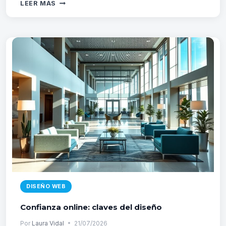
CHATBOTS
LEER MÁS
EN
DISEÑO
WEB:
UX
Y
AUTOMATIZACIÓN
DISEÑO WEB
Confianza online: claves del diseño
Por
Laura Vidal
21/07/2026