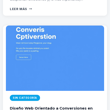
PSICOLOGÍA
LEER MÁS
DEL
COLOR
EN
EL
BRANDING:
GUÍA
COMPLETA
PARA
ELEGIR
LA
PALETA
PERFECTA
EN
2026
SIN CATEGORÍA
Diseño Web Orientado a Conversiones en