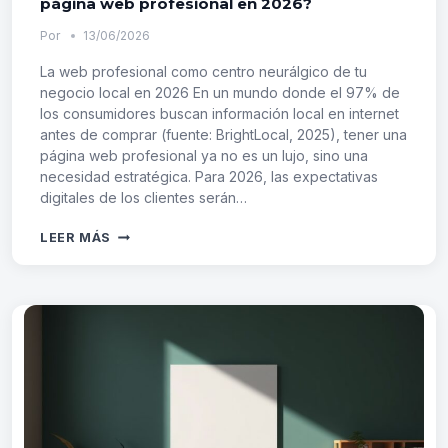
página web profesional en 2026?
Por
13/06/2026
La web profesional como centro neurálgico de tu
negocio local en 2026 En un mundo donde el 97% de
los consumidores buscan información local en internet
antes de comprar (fuente: BrightLocal, 2025), tener una
página web profesional ya no es un lujo, sino una
necesidad estratégica. Para 2026, las expectativas
digitales de los clientes serán…
¿POR
LEER MÁS
QUÉ
TU
NEGOCIO
LOCAL
NECESITA
UNA
PÁGINA
WEB
PROFESIONAL
EN