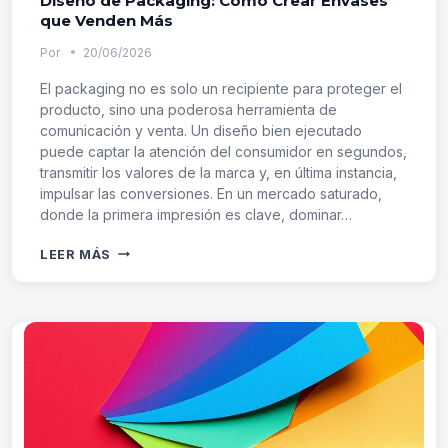
Diseño de Packaging: Cómo Crear Envases
que Venden Más
Por
20/06/2026
El packaging no es solo un recipiente para proteger el
producto, sino una poderosa herramienta de
comunicación y venta. Un diseño bien ejecutado
puede captar la atención del consumidor en segundos,
transmitir los valores de la marca y, en última instancia,
impulsar las conversiones. En un mercado saturado,
donde la primera impresión es clave, dominar…
DISEÑO
LEER MÁS
DE
PACKAGING:
CÓMO
CREAR
ENVASES
QUE
VENDEN
MÁS