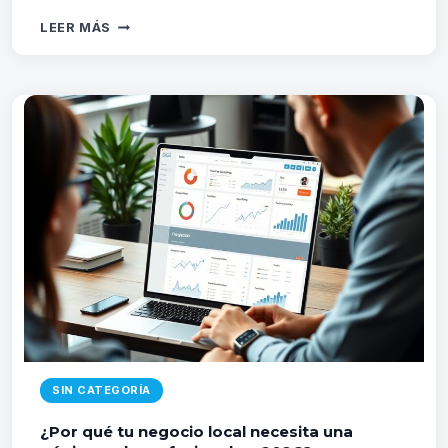
DISEÑO
LEER MÁS
WEB
RESPONSIVE
EN
2026:
TENDENCIAS,
MOBILE-
FIRST
Y
CORE
WEB
VITALS
SIN CATEGORÍA
¿Por qué tu negocio local necesita una