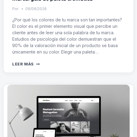
Por
09/06/2026
¿Por qué los colores de tu marca son tan importantes?
El color es el primer elemento visual que percibe un
cliente antes de leer una sola palabra de tu marca.
Estudios de psicología del color demuestran que el
90% de la valoración inicial de un producto se basa
únicamente en su color. Elegir una paleta…
CÓMO
LEER MÁS
ELEGIR
LOS
COLORES
PERFECTOS
PARA
TU
MARCA:
GUÍA
DE
PALETA
CROMÁTICA