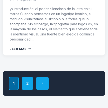
Por
31/05/2026
\n Introducción: el poder silencioso de la letra en tu
marca Cuando pensamos en un logotipo icónico, a
menudo visualizamos el símbolo o la forma que lo
acompaña. Sin embargo, la tipografía para logos es, en
la mayoría de los casos, el elemento que sostiene toda
la identidad visual. Una fuente bien elegida comunica
personalidad,…
TIPOS
LEER MÁS
DE
LETRAS
PARA
LOGOS:
Navegación
GUÍA
COMPLETA
de
PARA
Siguiente
1
2
ELEGIR
página
LA
página
TIPOGRAFÍA
PERFECTA