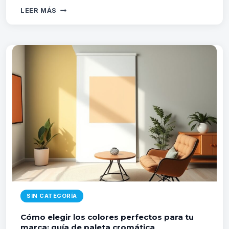
DISEÑO
LEER MÁS
DE
TARJETAS
DE
VISITA
PROFESIONALES:
TENDENCIAS
2026
Y
CÓMO
DESTACAR
SIN CATEGORÍA
Cómo elegir los colores perfectos para tu
marca: guía de paleta cromática