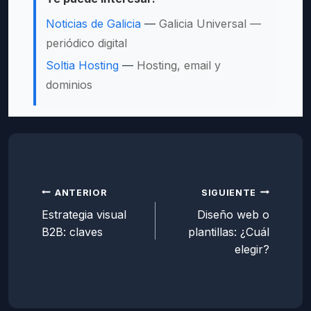
Noticias de Galicia
—
Galicia Universal —
periódico digital
Soltia Hosting
—
Hosting, email y
dominios
Navegación
de
ANTERIOR
SIGUIENTE
Estrategia visual
Diseño web o
entradas
B2B: claves
plantillas: ¿Cuál
elegir?